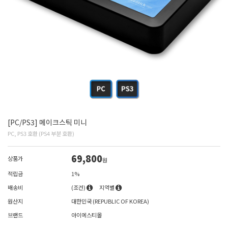
[PC/PS3] 메이크스틱 미니
PC, PS3 호환 (PS4 부분 호환)
69,800
상품가
원
적립금
1%
배송비
(조건)
지역별
원산지
대한민국 (REPUBLIC OF KOREA)
브랜드
아이에스티몰