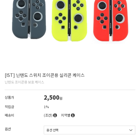
[IST] 닌텐도 스위치 조이콘용 실리콘 케이스
닌텐도 조이콘용 보호 케이스
2,500
상품가
원
적립금
1%
배송비
(조건)
지역별
옵션