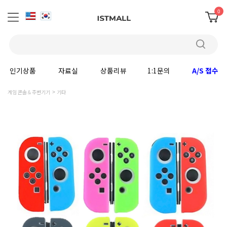
0
인기상품
자료실
상품리뷰
1:1문의
A/S 접수
게임 콘솔 & 주변기기
기타