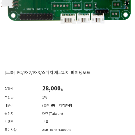
[브룩] PC/PS2/PS3/스위치 제로파이 파이팅보드
28,000
상품가
원
적립금
1%
배송비
(조건)
지역별
원산지
대만 (Taiwan)
브랜드
브룩
특이사항
AMG107091408555