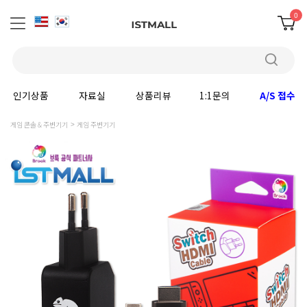
0
인기상품
자료실
상품리뷰
1:1문의
A/S 접수
게임 콘솔 & 주변기기
게임 주변기기