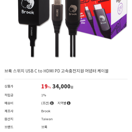
브룩 스위치 USB C to HDMI PD 고속충전지원 어댑터 케이블
19
34,000
상품가
%
원
적립금
1%
배송비
(조건)
지역별
제조사
Brook
원산지
Taiwan
브랜드
브룩