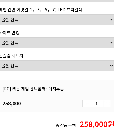
메인 건반 아랫열(1， 3， 5， 7) LED 프리칼라
사이드 변경
논슬립 시트지
[PC] 리듬 게임 컨트롤러 : 이지투콘
258,000
258,000
원
총 상품 금액