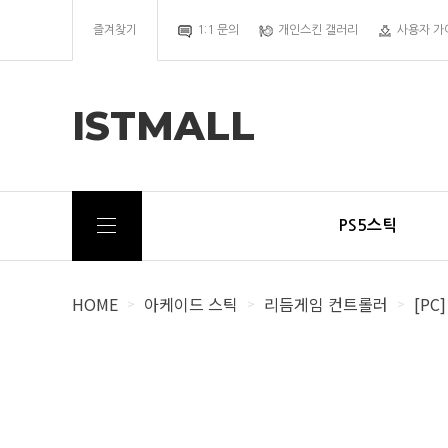
즐겨찾기
1:1 문의
개인스킨 갤러리
사용자 가
ISTMALL
PS5스틱
HOME
아케이드 스틱
리듬게임 컨트롤러
[PC
>
>
>