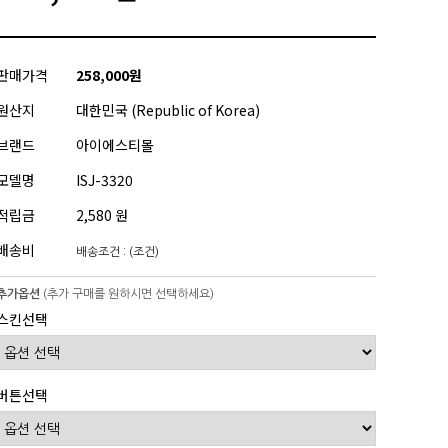
판매가격
258,000원
원산지
대한민국 (Republic of Korea)
브랜드
아이에스티몰
모델명
ISJ-3320
적립금
2,580 원
배송비
배송조건 : (조건)
추가옵션
(추가 구매를 원하시면 선택하세요)
스킨선택
버튼선택