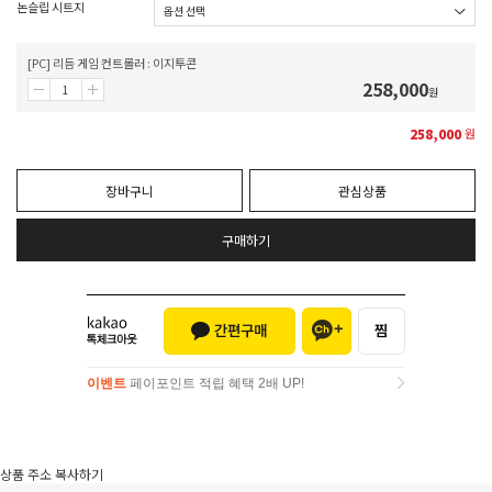
논슬립 시트지
[PC] 리듬 게임 컨트롤러 : 이지투콘
258,000
원
258,000
원
장바구니
관심상품
구매하기
이벤트
페이포인트 적립 혜택 2배 UP!
이벤트
페이포인트 적립 혜택 2배 UP!
상품 주소 복사하기