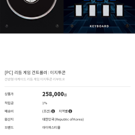
[PC] 리듬 게임 컨트롤러 : 이지투콘
건반형 아케이드 리듬 게임 이지투콘 리부트:R
258,000
상품가
원
적립금
1%
배송비
(조건)
지역별
원산지
대한민국 (Republic of Korea)
브랜드
아이에스티몰