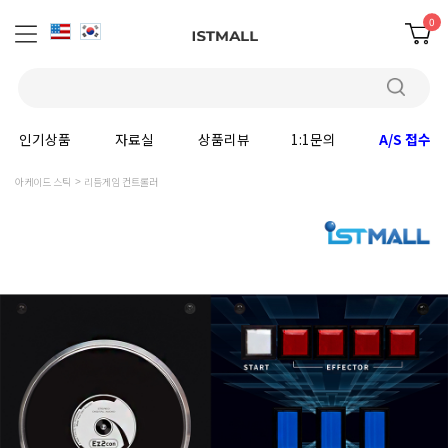
0
인기상품
자료실
상품리뷰
1:1문의
A/S 접수
아케이드 스틱
리듬게임 컨트롤러