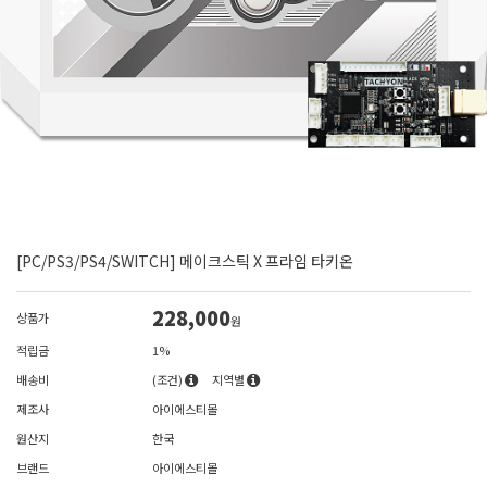
[PC/PS3/PS4/SWITCH] 메이크스틱 X 프라임 타키온
228,000
상품가
원
적립금
1%
배송비
(조건)
지역별
제조사
아이에스티몰
원산지
한국
브랜드
아이에스티몰