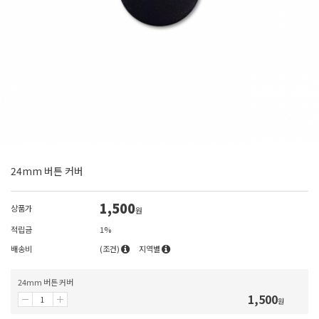
24mm 버튼 커버
1,500
상품가
원
적립금
1%
배송비
(조건)
지역별
24mm 버튼 커버
1,500
원