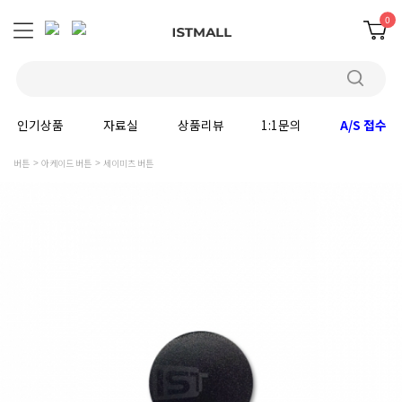
0
인기상품
자료실
상품리뷰
1:1문의
A/S 접수
버튼
아케이드 버튼
세이미츠 버튼