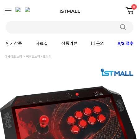
0
인기상품
자료실
상품리뷰
1:1문의
A/S 접수
아케이드 스틱
메이크스틱 X 프라임