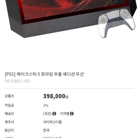
[PS5] 메이크스틱 X 프라임 무릎 에디션 무선
PS5 듀얼센스 내장
398,000
상품가
원
적립금
1%
배송비
(조건)
지역별
제조사
아이에스티몰
원산지
한국