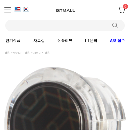
0
인기상품
자료실
상품리뷰
1:1문의
A/S 접수
버튼
아케이드 버튼
세이미츠 버튼