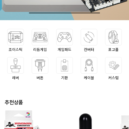
조이스틱
리듬게임
게임패드
컨버터
포고플
레버
버튼
기판
케이블
커스텀
추천상품