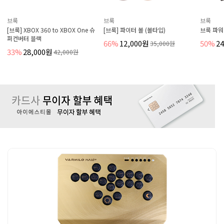
브룩
브룩
브룩
[브룩] 파이터 볼 (볼타입)
브룩 파워베이 스위치 충전독
브룩 스나
키보드 마
66%
12,000원
50%
24,000원
35,000원
48,000원
컨버터
54%
5