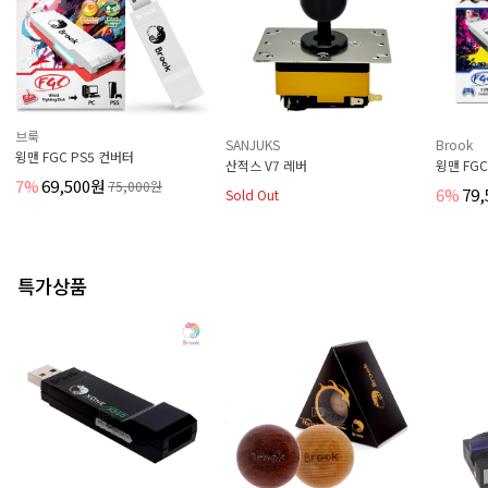
SANJUKS
Brook
산와
산적스 V7 레버
윙맨 FGC 2세대 PS5 컨버터
[산와] JL
6%
79,500원
32,50
Sold Out
85,000원
특가상품