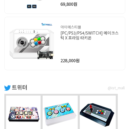
69,800원
아이에스티몰
[PC/PS3/PS4/SWITCH] 메이크스
틱 X 프라임 타키온
228,000원
트위터
@ist_mall