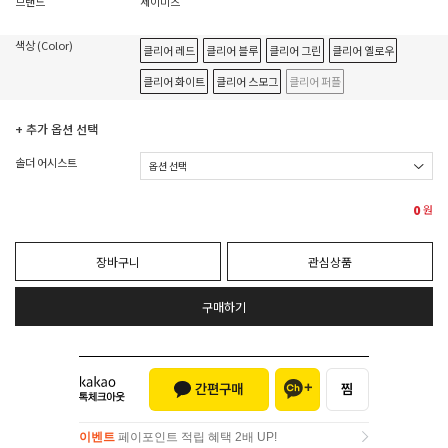
브랜드
세이미츠
색상 (Color)
클리어 레드
클리어 블루
클리어 그린
클리어 옐로우
클리어 화이트
클리어 스모그
클리어 퍼플
+ 추가 옵션 선택
솔더 어시스트
0
원
장바구니
관심상품
구매하기
이벤트
페이포인트 적립 혜택 2배 UP!