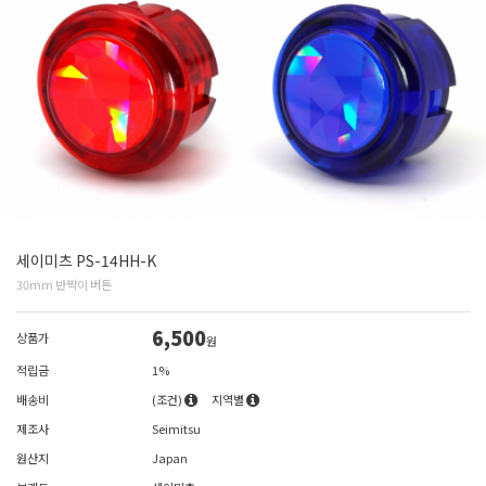
세이미츠 PS-14HH-K
30mm 반짝이 버튼
6,500
상품가
원
적립금
1%
배송비
(조건)
지역별
제조사
Seimitsu
원산지
Japan