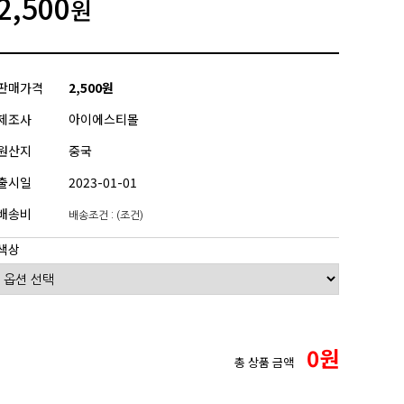
2,500
원
판매가격
2,500원
제조사
아이에스티몰
원산지
중국
출시일
2023-01-01
배송비
배송조건 : (조건)
색상
0
원
총 상품 금액