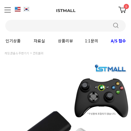
0
인기상품
자료실
상품리뷰
1:1문의
A/S 접수
게임 콘솔 & 주변기기
컨트롤러