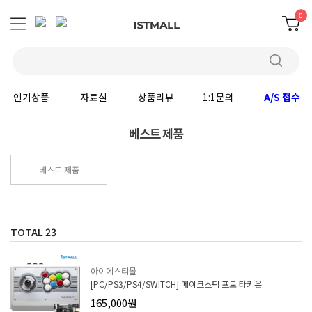
0
인기상품
자료실
상품리뷰
1:1문의
A/S 접수
베스트 제품
베스트 제품
TOTAL
23
아이에스티몰
[PC/PS3/PS4/SWITCH] 메이크스틱 프로 타키온
165,000원