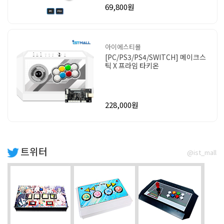
69,800원
아이에스티몰
[PC/PS3/PS4/SWITCH] 메이크스
틱 X 프라임 타키온
228,000원
트위터
@ist_mall