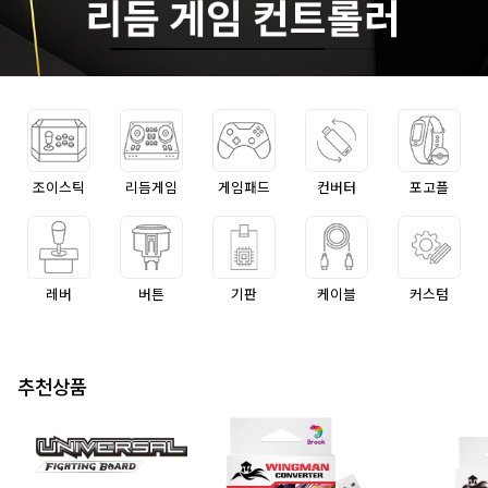
조이스틱
리듬게임
게임패드
컨버터
포고플
레버
버튼
기판
케이블
커스텀
추천상품