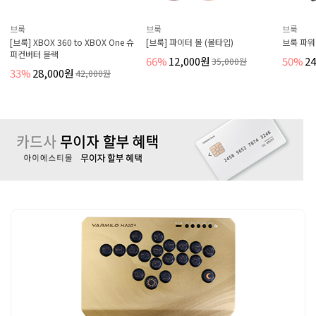
브룩
브룩
브룩
[브룩] XBOX 360 to XBOX One 슈
[브룩] 파이터 볼 (볼타입)
브룩 파워
퍼컨버터 블랙
66%
12,000원
50%
2
35,000원
33%
28,000원
42,000원