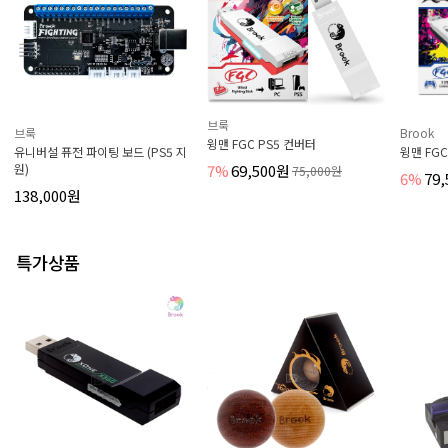
브룩
브룩
Brook
윙맨 FGC PS5 컨버터
유니버설 퓨전 파이팅 보드 (PS5 지
윙맨 FGC
원)
7%
69,500원
75,000원
6%
79
138,000원
특가상품