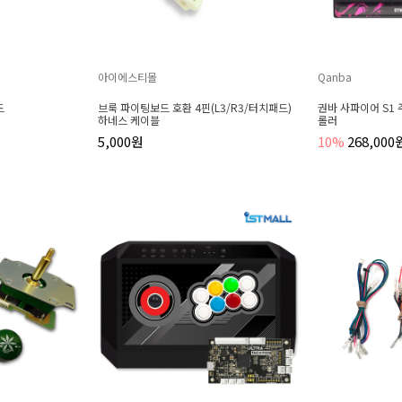
아이에스티몰
Qanba
드
브룩 파이팅보드 호환 4핀(L3/R3/터치패드)
권바 사파이어 S1
하네스 케이블
롤러
5,000원
10%
268,000