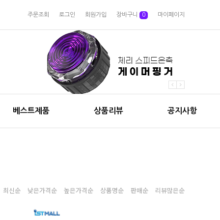
주문조회
로그인
회원가입
장바구니
0
마이페이지
베스트제품
상품리뷰
공지사항
최신순
낮은가격순
높은가격순
상품명순
판매순
리뷰많은순