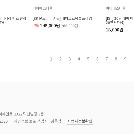
아이에스티몰
아이에스티몰
애니버서리 박스 한정
[8K 울트라 타키온] 메이크스틱 X 프라임
[IST] 20핀 레버
5TH】
20핀단자용)
7%
248,000원
268,000원
18,000원
1
2
3
4
5
6
7
8
9
서해안로 2322 덕산빌딩 3층
사업자정보확인
120
개인정보 보호 책임자 : 김용덕