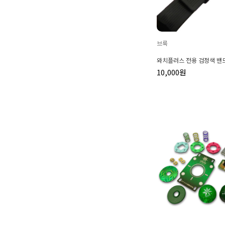
브룩
와치플러스 전용 검정색 밴
10,000원