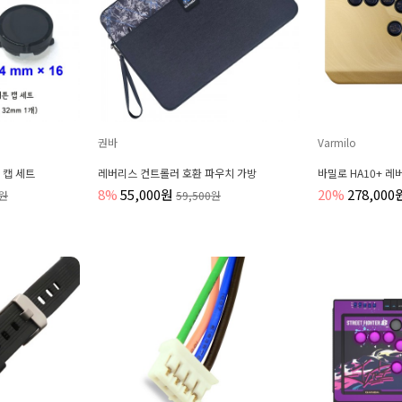
권바
Varmilo
 캡 세트
레버리스 컨트롤러 호환 파우치 가방
바밀로 HA10+ 
8%
55,000원
20%
278,000
0원
59,500원