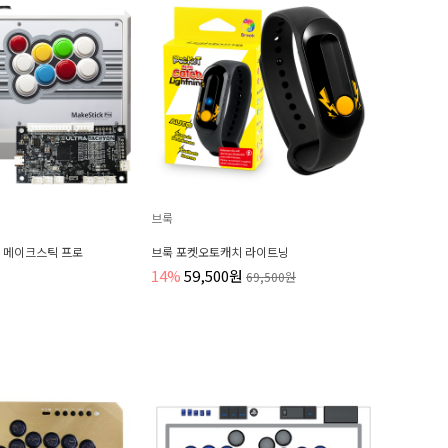
브룩
] 메이크스틱 프로
브룩 포켓오토캐치 라이트닝
14%
59,500원
69,500원