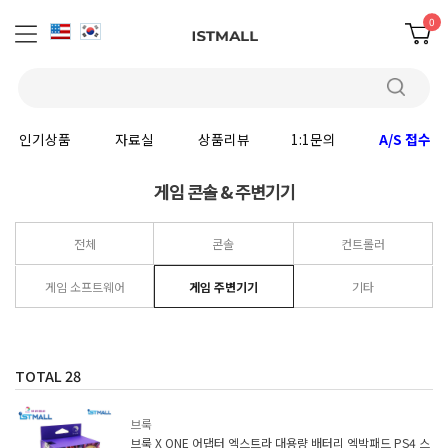
0
인기상품
자료실
상품리뷰
1:1문의
A/S 접수
게임 콘솔 & 주변기기
전체
콘솔
컨트롤러
게임 소프트웨어
게임 주변기기
기타
TOTAL
28
브룩
브룩 X ONE 어댑터 엑스트라 대용량 배터리 엑박패드 PS4 스