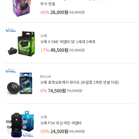
위치 연결
46%
28,000원
52,000원
브룩
브룩 X ONE 어댑터 SE 1세대 2세대
17%
49,500원
59,500원
Brook
브룩 포켓오토캐치 라이트 (듀얼앱 2계정 연결 지원)
6%
74,500원
79,500원
브룩
브룩 PS4 무선 마린 어댑터
59%
24,500원
59,500원