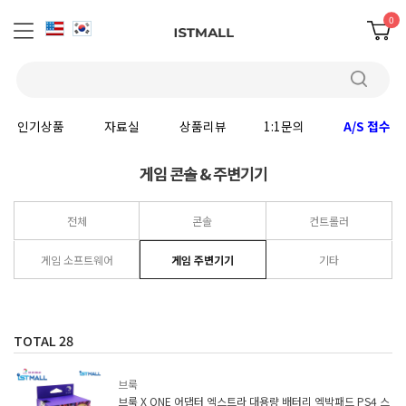
0
인기상품
자료실
상품리뷰
1:1문의
A/S 접수
게임 콘솔 & 주변기기
전체
콘솔
컨트롤러
게임 소프트웨어
게임 주변기기
기타
TOTAL
28
브룩
브룩 X ONE 어댑터 엑스트라 대용량 배터리 엑박패드 PS4 스