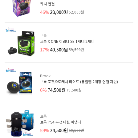
위치 연결
46%
28,000원
52,000원
브룩
브룩 X ONE 어댑터 SE 1세대 2세대
17%
49,500원
59,500원
Brook
브룩 포켓오토캐치 라이트 (듀얼앱 2계정 연결 지원)
6%
74,500원
79,500원
브룩
브룩 PS4 무선 마린 어댑터
59%
24,500원
59,500원