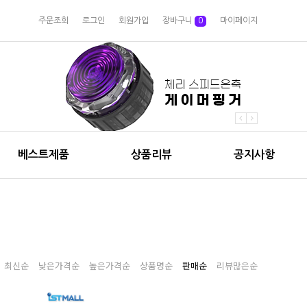
주문조회
로그인
회원가입
장바구니
0
마이페이지
베스트제품
상품리뷰
공지사항
최신순
낮은가격순
높은가격순
상품명순
판매순
리뷰많은순