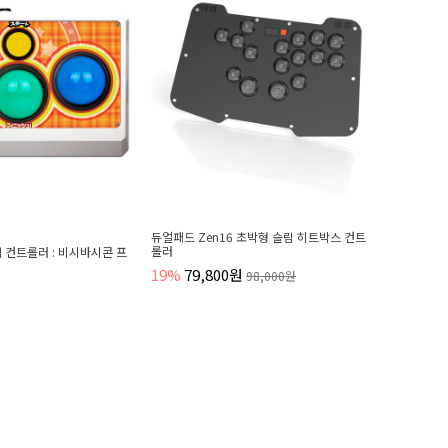
듀얼패드 Zen16 초박형 슬림 히트박스 컨트
롤러
임 컨트롤러 : 비시바시콘 프
19%
79,800원
98,000원