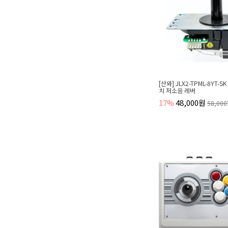
[산와] JLX2-TPML-8YT-
치 저소음 레버
17%
48,000원
58,00