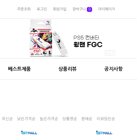
주문조회
로그인
회원가입
장바구니
0
마이페이지
베스트제품
상품리뷰
공지사항
최신순
낮은가격순
높은가격순
상품명순
판매순
리뷰많은순