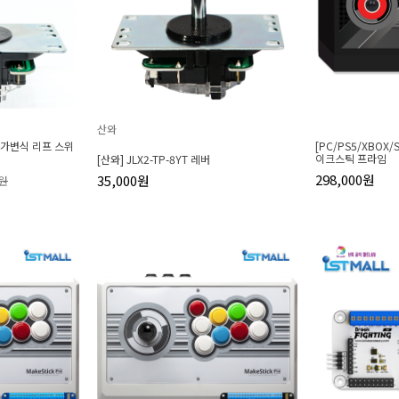
산와
SK 가변식 리프 스위
[PC/PS5/XBOX/
이크스틱 프라임
[산와] JLX2-TP-8YT 레버
298,000원
35,000원
0원