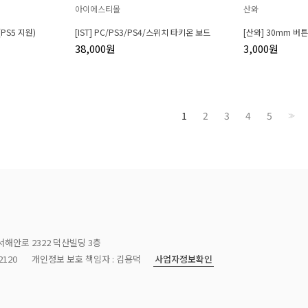
아이에스티몰
산와
PS5 지원)
[IST] PC/PS3/PS4/스위치 타키온 보드
[산와] 30mm 버튼
38,000원
3,000원
1
2
3
4
5
>>
서해안로 2322 덕산빌딩 3층
사업자정보확인
120
개인정보 보호 책임자 : 김용덕