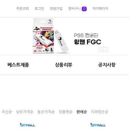
주문조회
로그인
회원가입
장바구니
0
마이페이지
베스트제품
상품리뷰
공지사항
최신순
낮은가격순
높은가격순
상품명순
판매순
리뷰많은순