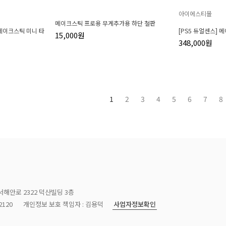
아이에스티몰
메이크스틱 프로용 무게추가용 하단 철판
] 메이크스틱 미니 타
[PS5 듀얼센스] 
15,000원
348,000원
1
2
3
4
5
6
7
8
서해안로 2322 덕산빌딩 3층
사업자정보확인
120
개인정보 보호 책임자 : 김용덕