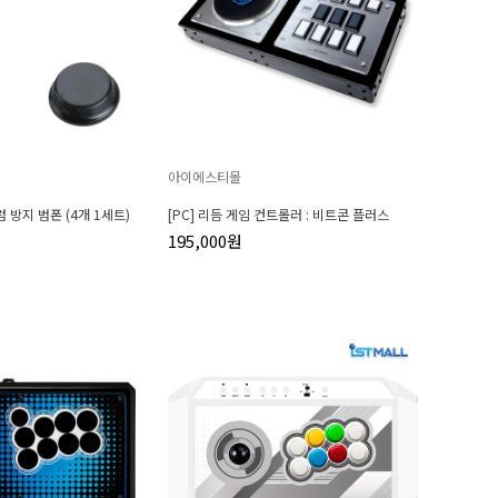
아이에스티몰
끄럼 방지 범폰 (4개 1세트)
[PC] 리듬 게임 컨트롤러 : 비트콘 플러스
195,000원