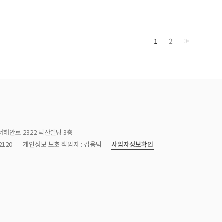
1
2
>>
서해안로 2322 덕산빌딩 3층
사업자정보확인
120
개인정보 보호 책임자 : 김용덕