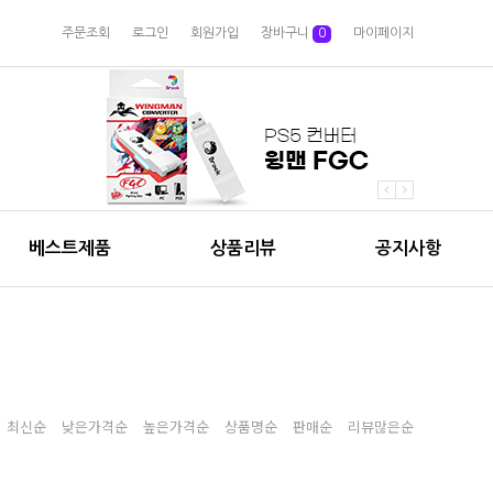
주문조회
로그인
회원가입
장바구니
0
마이페이지
베스트제품
상품리뷰
공지사항
최신순
낮은가격순
높은가격순
상품명순
판매순
리뷰많은순