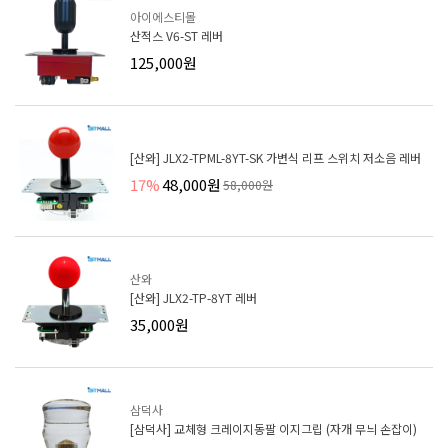
아이에스티몰
산적스 V6-ST 레버
125,000원
[산와] JLX2-TPML-8YT-SK 가변식 리프 스위치 저소음 레버
17%
48,000원
58,000원
산와
[산와] JLX2-TP-8YT 레버
35,000원
삼덕사
[삼덕사] 교체형 크레이지동팔 이지그립 (자개 무늬 손잡이)