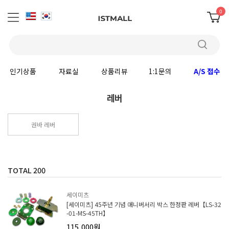
0
인기상품
자료실
상품리뷰
1:1문의
A/S 접수
레버
권바 레버
TOTAL
200
세이미츠
[세이미츠] 45주년 기념 애니버서리 박스 한정판 레버【LS-32
-01-MS-45TH】
115,000원