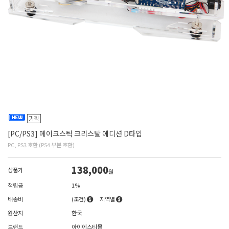
[PC/PS3] 메이크스틱 크리스탈 에디션 D타입
PC, PS3 호환 (PS4 부분 호환)
138,000
상품가
원
적립금
1%
배송비
(조건)
지역별
원산지
한국
브랜드
아이에스티몰