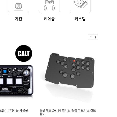
기판
케이블
커스텀
Zen16 초박형 슬림 히트박스 컨트
듀얼패드 A16 초박형 슬림 히트박스 컨트롤러
13%
69,800원
79,800원