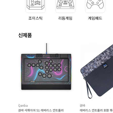
조이스틱
리듬게임
게임패드
신제품
권바
삼덕사
리스 컨트롤러
레버리스 컨트롤러 호환 파우치 가방
크레이지동팔 프