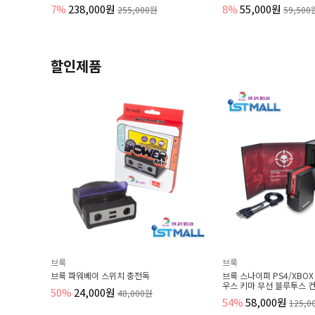
8%
55,000원
90,000원
000원
59,500원
할인제품
브룩
워베이 스위치 충전독
브룩 스나이퍼 PS4/XBOX 콘솔용 키보드 마
우스 키마 무선 블루투스 컨버터
4,000원
48,000원
54%
58,000원
125,000원