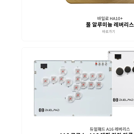
바밀로 HA10+
풀 알루미늄 레버리스
바로가기
듀얼패드 A16 레버리스