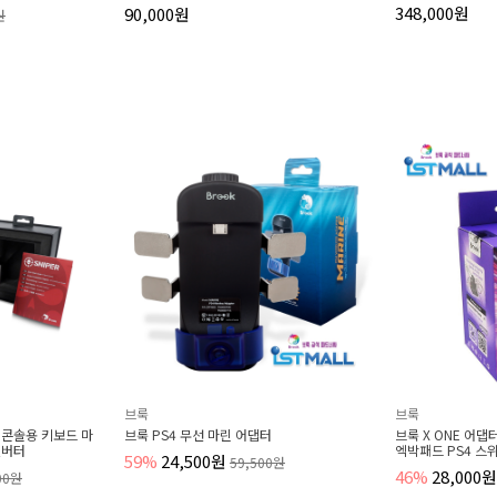
348,000원
19%
7
브룩
브룩
브룩 PS4 무선 마린 어댑터
브룩 X ONE 어댑터 엑스트라 대용량 배터
엑박패드 PS4 스위치 연결
59%
24,500원
59,500원
46%
28,000원
52,000원