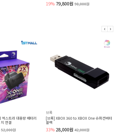
9,800원
98,000원
브룩
브룩
리
[브룩] XBOX 360 to XBOX One 슈퍼컨버터
[브룩] 파이터 볼 (볼타입)
블랙
66%
12,000원
35,000원
33%
28,000원
42,000원