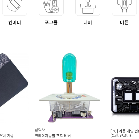
컨버터
포고플
레버
버튼
[PC] 리듬 게임 컨트롤러 : 엑시온 사볼콘
듀얼패드 
(Calt 엔코더)
롤러
로 레버