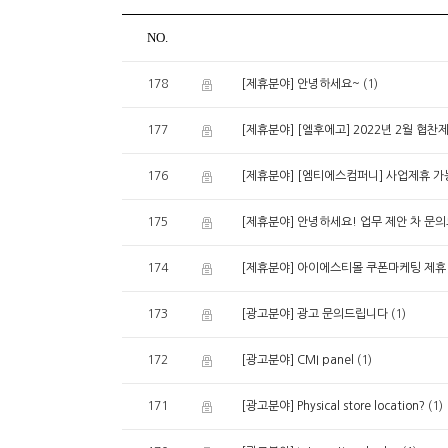
NO.
178
(1)
[제휴분야] 안녕하세요~
177
[제휴분야] [엘후에고] 2022년 2월 협찬
176
[제휴분야] [엠티에스컴퍼니] 사업제휴 
175
[제휴분야] 안녕하세요! 업무 제안 차 문
174
[제휴분야] 아이에스티몰 쿠폰마케팅 제휴
173
(1)
[광고분야] 광고 문의드립니다
172
(1)
[광고분야] CMI panel
171
(1)
[광고분야] Physical store location?