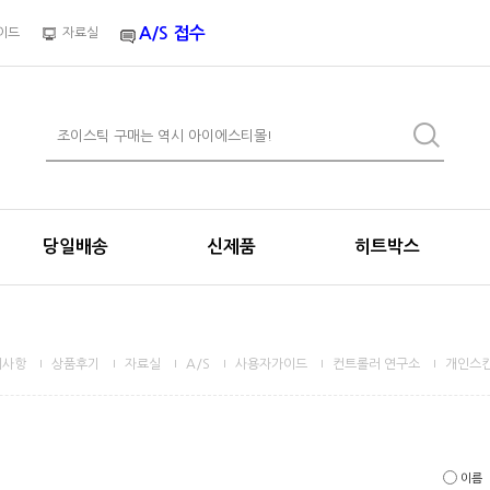
A/S 접수
이드
자료실
당일배송
신제품
히트박스
지사항
상품후기
자료실
A/S
사용자가이드
컨트롤러 연구소
개인스킨
이름