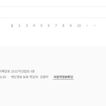
1
2
3
4
5
6
7
8
9
10
>
>>
서해안로 2322 덕산빌딩 3층
사업자정보확인
120
개인정보 보호 책임자 : 김용덕