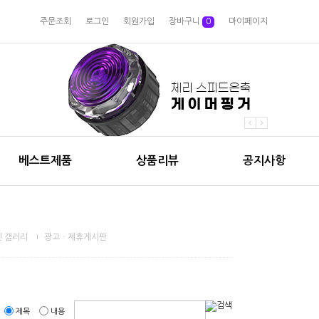
주문조회
로그인
회원가입
장바구니
0
마이페이지
베스트제품
상품리뷰
공지사항
 갤러리
광고ㆍ제휴게시판
제목
내용