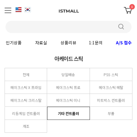
0
인기상품
자료실
상품리뷰
1:1문의
A/S 접수
아케이드 스틱
전체
당일배송
PS5 스틱
메이크스틱 X 프라임
메이크스틱 프로
메이크스틱 메탈
메이크스틱 크리스탈
메이크스틱 미니
히트박스 컨트롤러
리듬게임 컨트롤러
기타 컨트롤러
부품
개조