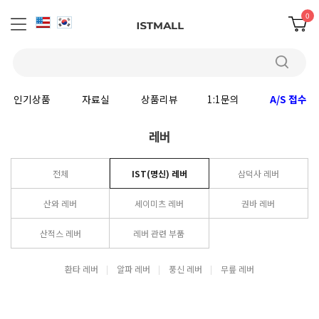
0
인기상품
자료실
상품리뷰
1:1문의
A/S 접수
레버
전체
IST(명신) 레버
삼덕사 레버
산와 레버
세이미츠 레버
권바 레버
산적스 레버
레버 관련 부품
환타 레버
알파 레버
풍신 레버
무릎 레버