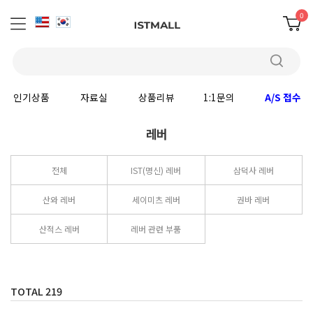
0
인기상품
자료실
상품리뷰
1:1문의
A/S 접수
레버
전체
IST(명신) 레버
삼덕사 레버
산와 레버
세이미츠 레버
권바 레버
산적스 레버
레버 관련 부품
TOTAL
219