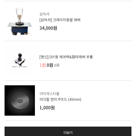
삼덕사
[삼덕사] 크레이지동팔 레버
34,000원
[명신] DIY용 에어백&환타레버 부품
1원
0원
1원
아이에스티몰
아크릴 먼지가이드 (45mm)
1,000원
더보기