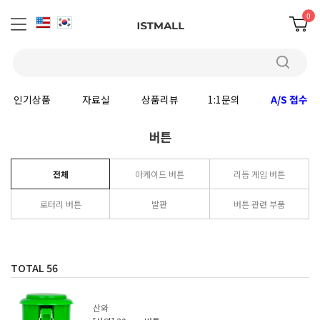
0
인기상품
자료실
상품리뷰
1:1문의
A/S 접수
버튼
전체
아케이드 버튼
리듬 게임 버튼
로터리 버튼
발판
버튼 관련 부품
TOTAL
56
산와