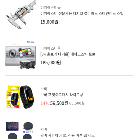
아이에스티몰
아이에스티 전문가용 디지털 캘리퍼스 스테인레스 스틸
15,000원
아이에스티몰
[8K 울트라 타키온] 메이크스틱 프로
185,000원
브룩
브룩 포켓오토캐치 라이트닝
14%
59,500원
69,500원
권바
권바 사파이어 S1 전용 버튼 캡 세트