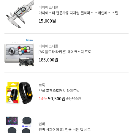
아이에스티몰
아이에스티 전문가용 디지털 캘리퍼스 스테인레스 스틸
15,000원
아이에스티몰
[8K 울트라 타키온] 메이크스틱 프로
185,000원
브룩
브룩 포켓오토캐치 라이트닝
14%
59,500원
69,500원
권바
권바 사파이어 S1 전용 버튼 캡 세트