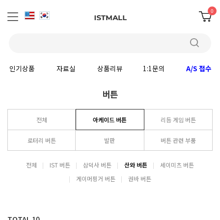
0
인기상품
자료실
상품리뷰
1:1문의
A/S 접수
버튼
전체
아케이드 버튼
리듬 게임 버튼
로터리 버튼
발판
버튼 관련 부품
전체
IST 버튼
삼덕사 버튼
산와 버튼
세이미츠 버튼
게이머핑거 버튼
권바 버튼
TOTAL
10