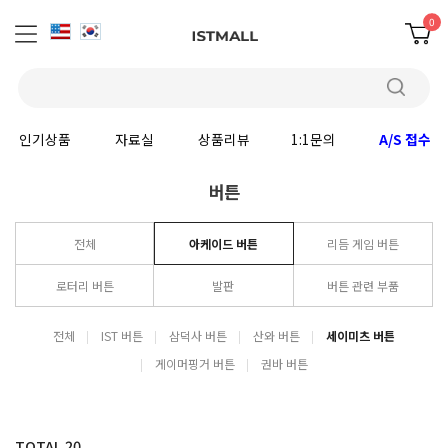
0
인기상품
자료실
상품리뷰
1:1문의
A/S 접수
버튼
전체
아케이드 버튼
리듬 게임 버튼
로터리 버튼
발판
버튼 관련 부품
전체
IST 버튼
삼덕사 버튼
산와 버튼
세이미츠 버튼
게이머핑거 버튼
권바 버튼
TOTAL
20