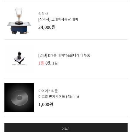
삼덕사
[삼덕사] 크레이지동팔 레버
34,000원
[명신] DIY용 에어백&환타레버 부품
1원
0원
1원
아이에스티몰
아크릴 먼지가이드 (45mm)
1,000원
더보기