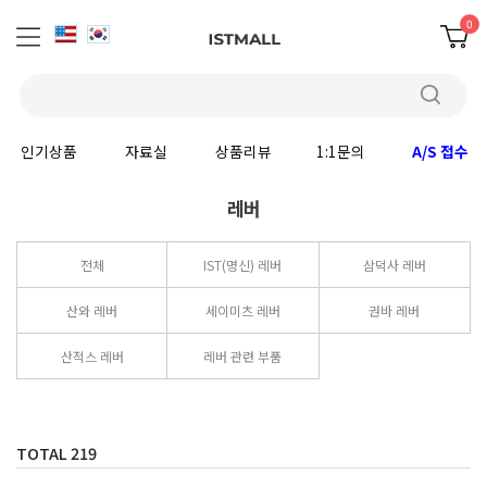
0
인기상품
자료실
상품리뷰
1:1문의
A/S 접수
레버
전체
IST(명신) 레버
삼덕사 레버
산와 레버
세이미츠 레버
권바 레버
산적스 레버
레버 관련 부품
TOTAL
219