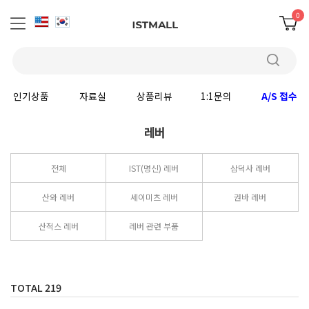
0
인기상품
자료실
상품리뷰
1:1문의
A/S 접수
레버
전체
IST(명신) 레버
삼덕사 레버
산와 레버
세이미츠 레버
권바 레버
산적스 레버
레버 관련 부품
TOTAL
219