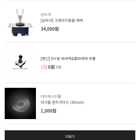
삼덕사
[삼덕사] 크레이지동팔 레버
34,000원
[명신] DIY용 에어백&환타레버 부품
1원
0원
1원
아이에스티몰
아크릴 먼지가이드 (45mm)
1,000원
더보기